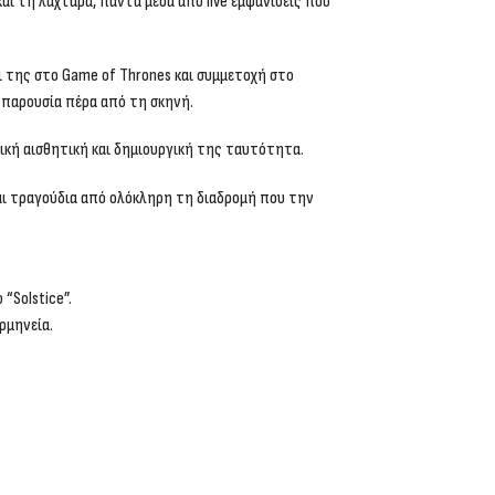
και τη λαχτάρα, πάντα μέσα από live εμφανίσεις που
δι της στο
Game of Thrones
και συμμετοχή στο
ς παρουσία πέρα από τη σκηνή.
ική αισθητική και δημιουργική της ταυτότητα.
και τραγούδια από ολόκληρη τη διαδρομή που την
“Solstice”.
ρμηνεία.