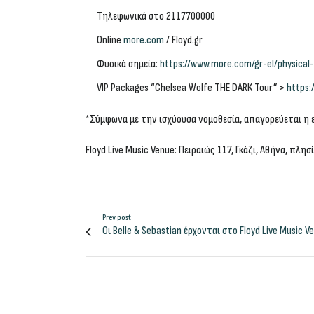
Τηλεφωνικά στο 2117700000
Online
more.com
/ Floyd.gr
Φυσικά σημεία:
https://www.more.com/gr-el/physical
VIP Packages “Chelsea Wolfe THE DARK Tour” >
https:
*Σύμφωνα με την ισχύουσα νομοθεσία, απαγορεύεται η 
Floyd
Live
Music
Venue
:
Πειραιώς 117, Γκάζι, Αθήνα, πλησ
Prev post
Οι Belle & Sebastian έρχονται στο Floyd Live Music V