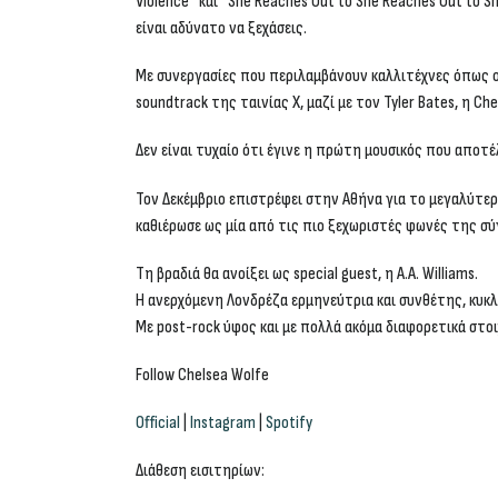
Violence” και “She Reaches Out to She Reaches Out to 
είναι αδύνατο να ξεχάσεις.
Με συνεργασίες που περιλαμβάνουν καλλιτέχνες όπως ο C
soundtrack της ταινίας
X,
μαζί με τον Tyler Bates, η C
Δεν είναι τυχαίο ότι έγινε η πρώτη μουσικός που απ
Τον Δεκέμβριο επιστρέφει στην Αθήνα για το μεγαλύτερ
καθιέρωσε ως μία από τις πιο ξεχωριστές φωνές της σύ
Τη βραδιά θα ανοίξει ως special guest, η
A
.
A
.
Williams
.
Η ανερχόμενη Λονδρέζα ερμηνεύτρια και συνθέτης, κυκλ
Mε post-rock ύφος και με πολλά ακόμα διαφορετικά στοι
Follow Chelsea Wolfe
Official
|
Instagram
|
Spotify
Διάθεση εισιτηρίων: