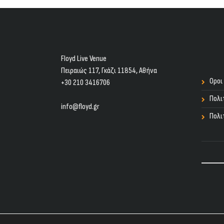
Floyd Live Venue
Πειραιώς 117, Γκάζι 11854, Aθήνα
Οροι
+30 210 3416706
Πολι
info@floyd.gr
Πολι