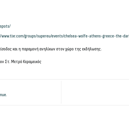
-spots/
//www.tixr.com/groups/supereu/events/chelsea-wolfe-athens-greece-the-da
είσοδος και η παραμονή ανηλίκων στον χώρο της εκδήλωσης.
ίον Στ. Μετρό Κεραμεικός
enue.