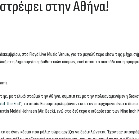
ιστρέφει στην Αθήνα!
Δεκεμβρίου
, στο
Floyd Live Music Venue
, για το μεγαλύτερο show της μέχρι σ
δική στη δημιουργία εμβυθιστικών κόσμων, εκεί όπου το σκοτάδι και η ομορ
liams
.
της, με τελικό σταθμό την Αθήνα, συμπίπτει με την πολυαναμενόμενη δισκ
Not the End
”, τα οποία θα συμπεριλαμβάνονται στον επερχόμενο ένατο δίσκο
tin Meldal-Johnsen (Air, Beck), ενώ στο δεύτερο ο κιθαρίστας των Nine Inch Na
α σε έναν κόσμο που μόλις τώρα αρχίζει να ξεδιπλώνεται. Έχοντας υπογράψει 