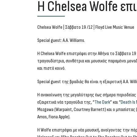
Η Chelsea Wolfe επ
Chelsea Wolfe
| Σάββατο 19 /12 | Floyd Live Music Venue
Special guest:
A.A. Williams
.
Η
Chelsea Wolfe
επιστρέφει στην Αθήνα το
Σάββατο 19 
τραγουδίστρια, συνθέτρια και μουσικός παραμένει μονα
και πιστό κοινό.
Special guest της βραδιάς θα είναι η εξαιρετική
A.A. Wil
Η ανακοίνωση της μεγαλύτερης έως σήμερα περιοδείας 
εξαιρετικά νέα τραγούδια της, “
The Dark
” και “
Death Is 
Mozgawa (Warpaint, Courtney Barnett) και ο μπασίστας Jus
Amos, Fiona Apple).
Η Wolfe επιστρέφει με νέα μουσική, ανοίγοντας την πόρτ