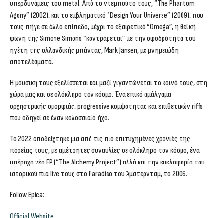
υπερδυνάμεις του metal. Από το ντεμπούτο τους, “The Phantom
Agony” (2002), και το εμβληματικό “Design Your Universe” (2009), που
τους πήγε σε άλλο επίπεδο, μέχρι το εξαιρετικό “Ωmega”, η θεϊκή
φωνή της Simone Simons “κοντράρεται” με την σφοδρότητα του
ηγέτη της ολλανδικής μπάντας, Mark Jansen, με μνημειώδη
αποτελέσματα.
Η μουσική τους εξελίσσεται και μαζί γιγαντώνεται το κοινό τους, στη
χώρα μας και σε ολόκληρο τον κόσμο. Ένα επικό αμάλγαμα
ορχηστρικής ομορφιάς, progressive κομψότητας και επιθετικών riffs
που οδηγεί σε έναν κολοσσιαίο ήχο.
Το 2022 αποδείχτηκε μια από τις πιο επιτυχημένες χρονιές της
πορείας τους, με αμέτρητες συναυλίες σε ολόκληρο τον κόσμο, ένα
υπέροχο νέο EP (“The Alchemy Project”) αλλά και την κυκλοφορία του
ιστορικού πια live τους στο Paradiso του Άμστερνταμ, το 2006.
Follow Epica:
Official Website