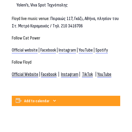
Yoleni’s, Viva Spot Τεχνόπολης
Floyd
live
music
venue
:
Πειραιώς 117, Γκάζι, Αθήνα, πλησίον του
Στ. Μετρό Κεραμεικός / Τηλ. 210 3416706
Follow Cat Power
Official website
|
Facebook
|
Instagram
|
YouTube
|
Spotify
Follow
Floyd
Official Website
|
Facebook
|
Instagram
|
TikTok
|
YouTube
Add to calendar