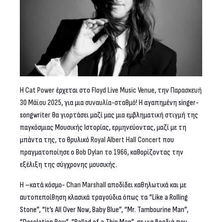
H
Cat
Power
έρχεται στο
Floyd
Live
Music
Venue
, την
Παρασκευή
30 Μάϊου 2025
, για μια
συναυλία-σταθμό
! Η αγαπημένη singer-
songwriter θα γιορτάσει μαζί μας μια εμβληματική στιγμή της
παγκόσμιας Μουσικής Ιστορίας, ερμηνεύοντας, μαζί με τη
μπάντα της, το θρυλικό
Royal
Albert
Hall
Concert
που
πραγματοποίησε ο
Bob
Dylan
το
1966
, καθορίζοντας την
εξέλιξη της σύγχρονης μουσικής.
Η –κατά κόσμο-
Chan
Marshall
αποδίδει καθηλωτικά και με
αυτοπεποίθηση κλασικά τραγούδια όπως τα “Like a Rolling
Stone”, “It’s All Over Now, Baby Blue”, “Mr. Tambourine Man”,