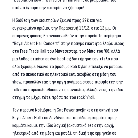
“Desolation Row”, “Ballad of a Thin Man”, σε μια βραδιά που
σπάνια έχουμε την ευκαιρία να ζήσουμε!
Η διάθεση των εισιτηρίων ξεκινά προς
39€
και για
συγκεκριμένο αριθμό, την
Παρασκευή 13/12,
στις
12 μ.μ.
Οι
επόμενες φάσεις θα ανακοινωθούν στην πορεία.Το περίφημο
“Royal Albert Hall Concert” στην πραγματικότητα έλαβε μέρος
στο Free Trade Hall του Μάντσεστερ, τον Μάιο του ’66, αλλά
μια λάθος ετικέτα σε ένα bootleg διατήρησε τον τίτλο που
όλοι ξέρουμε. Εκείνο το βράδυ, o Bob Dylan επέλεξε να μεταβεί
από το ακουστικό σε ηλεκτρικό set, ακριβώς στη μέση του
show, προκαλώντας την οργή ανάμεσα στους πιουρίστες της
folk που παρακολουθούσαν τη συναυλία, αλλάζοντας την ίδια
στιγμή το μέχρι τότε πρόσωπο του rock’n’roll.
Τον περσινό Νοέμβριο, η Cat Power ανέβηκε στη σκηνή του
Royal Albert Hall του Λονδίνου και παρέδωσε, κομμάτι προς
κομμάτι και με την ίδια λογική (ακουστικό set στην αρχή,
ηλεκτρικό από τη μέση και μετά), τη δική της ερμηνεία σε