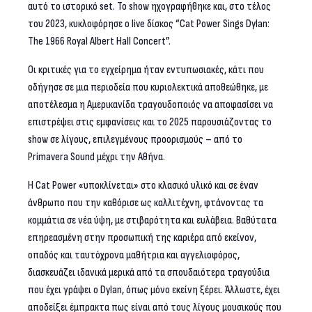
αυτό το ιστορικό set. Το show ηχογραφήθηκε και, στο τέλος
του 2023, κυκλοφόρησε ο live δίσκος “Cat Power Sings Dylan:
The 1966 Royal Albert Hall Concert”.
Οι κριτικές για το εγχείρημα ήταν εντυπωσιακές, κάτι που
οδήγησε σε μια περιοδεία που κυριολεκτικά αποθεώθηκε, με
αποτέλεσμα η Αμερικανίδα τραγουδοποιός να αποφασίσει να
επιστρέψει στις εμφανίσεις και το 2025 παρουσιάζοντας το
show σε λίγους, επιλεγμένους προορισμούς – από το
Primavera Sound μέχρι την Αθήνα.
Η Cat Power «υποκλίνεται» στο κλασικό υλικό και σε έναν
άνθρωπο που την καθόρισε ως καλλιτέχνη, φτάνοντας τα
κομμάτια σε νέα ύψη, με στιβαρότητα και ευλάβεια. Βαθύτατα
επηρεασμένη στην προσωπική της καριέρα από εκείνον,
οπαδός και ταυτόχρονα μαθήτρια και αγγελιοφόρος,
διασκευάζει ιδανικά μερικά από τα σπουδαιότερα τραγούδια
που έχει γράψει ο Dylan, όπως μόνο εκείνη ξέρει. Άλλωστε, έχει
αποδείξει έμπρακτα πως είναι από τους λίγους μουσικούς που