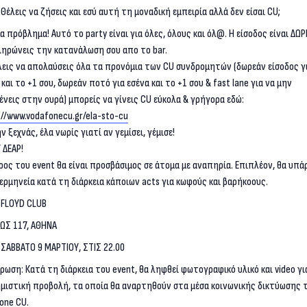
Θέλεις να ζήσεις και εσύ αυτή τη μοναδική εμπειρία αλλά δεν είσαι CU;
α πρόβλημα! Αυτό το party είναι για όλες, όλους και όλ@. Η είσοδος είναι ΔΩ
ληρώνεις την κατανάλωση σου απο το bar.
λεις να απολαύσεις όλα τα προνόμια των CU συνδρομητών (δωρεάν είσοδος γ
 και το +1 σου, δωρεάν ποτό για εσένα και το +1 σου & fast lane για να μην
ένεις στην ουρά) μπορείς να γίνεις CU εύκολα & γρήγορα εδώ:
://www.vodafonecu.gr/ela-sto-cu
ην ξεχνάς, έλα νωρίς γιατί αν γεμίσει, γέμισε!
Υ ΔΕΑΡ!
ρος του event θα είναι προσβάσιμος σε άτομα με αναπηρία. Επιπλέον, θα υπά
διερμηνεία κατά τη διάρκεια κάποιων acts για κωφούς και βαρήκοους.
FLOYD CLUB
ΙΩΣ 117, ΑΘΗΝΑ
ΣΑΒΒΑΤΟ 9 ΜΑΡΤΙΟΥ, ΣΤΙΣ 22.00
ρωση: Κατά τη διάρκεια του event, θα ληφθεί φωτογραφικό υλικό και video γι
μιστική προβολή, τα οποία θα αναρτηθούν στα μέσα κοινωνικής δικτύωσης 
one CU.