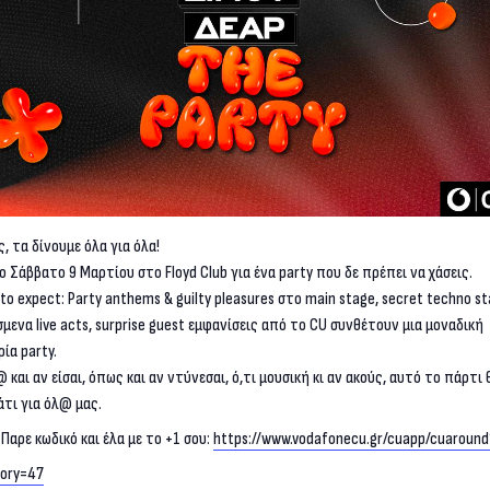
, τα δίνουμε όλα για όλα!
ο Σάββατο 9 Μαρτίου στο Floyd Club για ένα party που δε πρέπει να χάσεις.
to expect: Party anthems & guilty pleasures στο main stage, secret techno st
μενα live acts, surprise guest εμφανίσεις από το CU συνθέτουν μια μοναδική
ρία party.
 και αν είσαι, όπως και αν ντύνεσαι, ό,τι μουσική κι αν ακούς, αυτό το πάρτι 
κάτι για όλ@ μας.
Παρε κωδικό και έλα με το +1 σου:
https://www.vodafonecu.gr/cuapp/cuaroun
gory=47