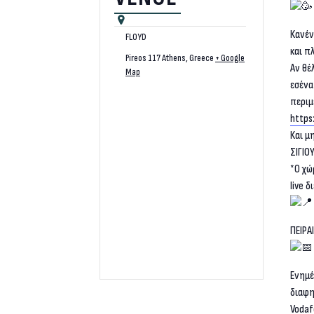
Κανέν
FLOYD
και π
Pireos 117
Athens
,
Greece
+ Google
Αν θέ
Map
εσένα
περιμ
https
Και μ
ΣΙΓΙΟ
*Ο χώ
live 
ΠΕΙΡΑ
Ενημέ
διαφη
Vodaf