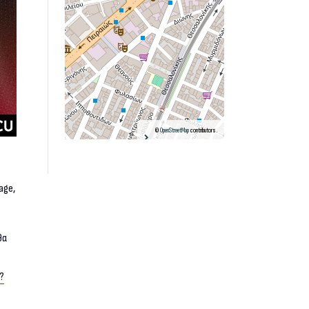
©
OpenStreetMap
contributors.
age,
θα
d?