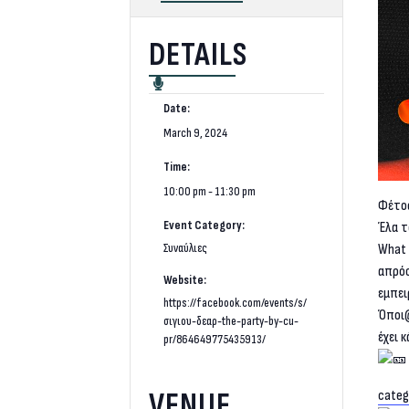
DETAILS
Date:
March 9, 2024
Time:
10:00 pm - 11:30 pm
Φέτος
Event Category:
Έλα τ
Συναύλιες
What 
απρόσ
Website:
εμπει
https://facebook.com/events/s/
Όποι@
σιγιου-δεαρ-the-party-by-cu-
έχει 
pr/864649775435913/
VENUE
cate