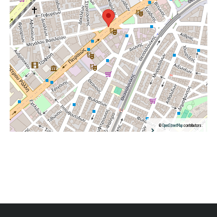
©
OpenStreetMap
contributors.