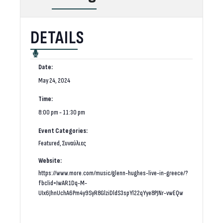
DETAILS
Date:
May 24, 2024
Time:
8:00 pm - 11:30 pm
Event Categories:
Featured
,
Συναύλιες
Website:
https://www.more.com/music/glenn-hughes-live-in-greece/?
fbclid=IwAR1Dq-M-
UIx6JhnUchA6Pm4y9SyR8GlziDldS3spYl22qYye8PJNr-vwEQw