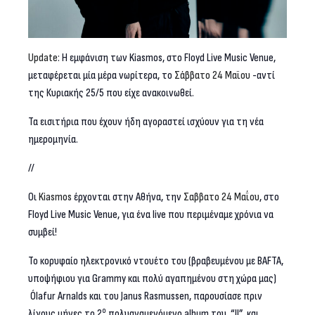
Update
: H εμφάνιση των Kiasmos, στο Floyd Live Music Venue,
μεταφέρεται μία μέρα νωρίτερα, το
Σάββατο 24 Μαϊου
-αντί
της Κυριακής 25/5 που είχε ανακοινωθεί.
Τα εισιτήρια που έχουν ήδη αγοραστεί ισχύουν για τη νέα
ημερομηνία.
//
Οι
Kiasmos
έρχονται στην Αθήνα, την
Σαββατο 24 Μαΐου
, στο
Floyd Live Music Venue, για ένα live που περιμέναμε χρόνια να
συμβεί!
Το κορυφαίο ηλεκτρονικό ντουέτο του (βραβευμένου με BAFTA,
υποψήφιου για Grammy και πολύ αγαπημένου στη χώρα μας)
Ólafur Arnalds και του Janus Rasmussen, παρουσίασε πριν
ο
λίγους μήνες το 2
πολυαναμενόμενο album του, “II”, και