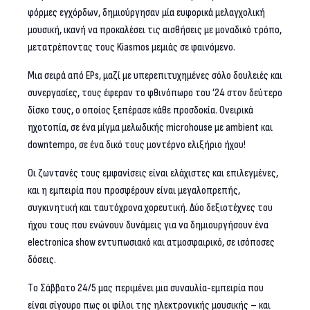
φόρμες εγχόρδων, δημιούργησαν μία ευφορικά μελαγχολική
μουσική, ικανή να προκαλέσει τις αισθήσεις με μοναδικό τρόπο,
μετατρέποντας τους Kiasmos μεμιάς σε φαινόμενο.
Μια σειρά από EPs, μαζί με υπερεπιτυχημένες σόλο δουλειές και
συνεργασίες, τους έφεραν το φθινόπωρο του ’24 στον δεύτερο
δίσκο τους, ο οποίος ξεπέρασε κάθε προσδοκία. Ονειρικά
ηχοτοπία, σε ένα μίγμα μελωδικής microhouse με ambient και
downtempo, σε ένα δικό τους μοντέρνο ελιξήριο ήχου!
Οι ζωντανές τους εμφανίσεις είναι ελάχιστες και επιλεγμένες,
και η εμπειρία που προσφέρουν είναι μεγαλοπρεπής,
συγκινητική και ταυτόχρονα χορευτική. Δύο δεξιοτέχνες του
ήχου τους που ενώνουν δυνάμεις για να δημιουργήσουν ένα
electronica show εντυπωσιακό και ατμοσφαιρικό, σε ισόποσες
δόσεις.
Τo Σάββατο 24/5 μας περιμένει μια συναυλία-εμπειρία που
είναι σίγουρο πως οι φίλοι της ηλεκτρονικής μουσικής – και