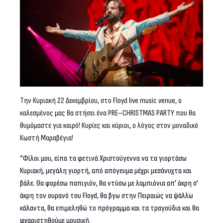
Την Κυριακή 22 Δεκεμβρίου, στο
Floyd
live
music
venue
, ο
καλεσμένος μας θα στήσει ένα
PRE
–
CHRISTMAS
PARTY
που θα
θυμόμαστε για καιρό! Κυρίες και κύριοι, ο λόγος στον μοναδικό
Κωστή Μαραβέγια!
“Φίλοι μου, είπα τα φετινά Χριστούγεννα να τα γιορτάσω
Κυριακή, μεγάλη γιορτή, από απόγευμα μέχρι μεσάνυχτα και
βάλε. Θα φορέσω παπιγιόν, θα ντύσω με λαμπιόνια απ’ άκρη σ’
άκρη τον ουρανό του
Floyd
, θα βγω στην Πειραιώς να ψάλλω
κάλαντα, θα επιμεληθώ το πρόγραμμα και τα τραγούδια και θα
φχαριστηθούμε μουσική.