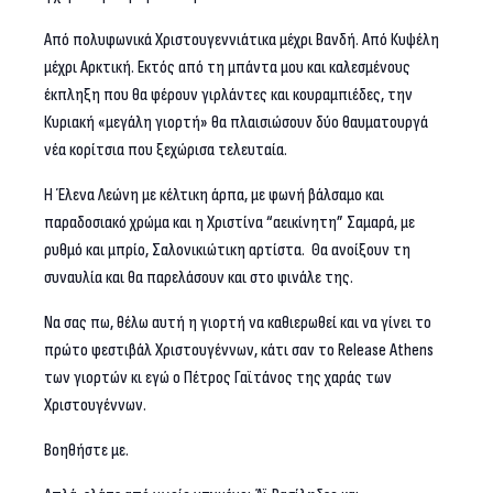
Από πολυφωνικά Χριστουγεννιάτικα μέχρι Βανδή.
Από Κυψέλη
μέχρι Αρκτική. Εκτός από τη μπάντα μου και καλεσμένους
έκπληξη που θα φέρουν γιρλάντες και κουραμπιέδες, την
Κυριακή «μεγάλη γιορτή» θα πλαισιώσουν δύο θαυματουργά
νέα κορίτσια που ξεχώρισα τελευταία.
Η Έλενα Λεώνη με κέλτικη άρπα, με φωνή βάλσαμο και
παραδοσιακό χρώμα και η Χριστίνα “αεικίνητη” Σαμαρά, με
ρυθμό και μπρίο, Σαλονικιώτικη αρτίστα. Θα ανοίξουν τη
συναυλία και θα παρελάσουν και στο φινάλε της.
Να σας πω, θέλω αυτή η γιορτή να καθιερωθεί και να γίνει το
πρώτο φεστιβάλ Χριστουγέννων, κάτι σαν το
Release
Athens
των γιορτών κι εγώ ο Πέτρος Γαϊτάνος της χαράς των
Χριστουγέννων.
Βοηθήστε με.