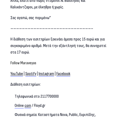
Απλά, ελάτε από νωρίς ντυμένοι Άϊ Βασίληδες και
Καλικάντζαροι, με έλκηθρα ή χωρίς.
Σας αγαπώ, σας περιμένω”
————————————————————————————–
Η διάθεση των εισιτηρίων ξεκινάει άμεσα προς 15 ευρώ και για
συγκεκριμένο αριθμό. Μετά την εξάντλησή τους, θα συνεχιστεί
στα 17 ευρώ.
Follow
Maraveyas
YouTube
|
Spotify
|
Instagram
|
Facebook
Διάθεση εισιτηρίων:
Τηλεφωνικά στο 2117700000
Online
com
/ Floyd.gr
Φυσικά σημεία: Καταστήματα Νova, Public, Ευριπίδης,