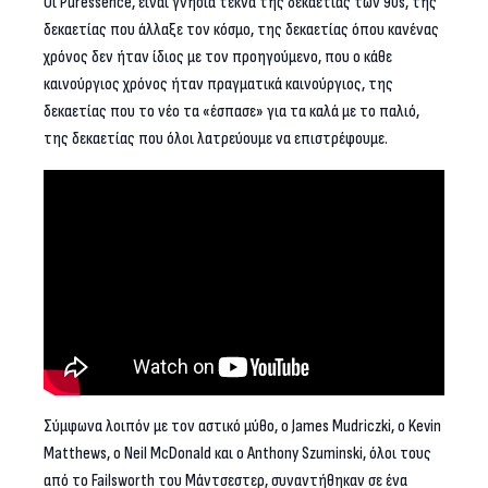
Οι Puressence, είναι γνήσια τέκνα της δεκαετίας των 90s, της
δεκαετίας που άλλαξε τον κόσμο, της δεκαετίας όπου κανένας
χρόνος δεν ήταν ίδιος με τον προηγούμενο, που ο κάθε
καινούργιος χρόνος ήταν πραγματικά καινούργιος, της
δεκαετίας που το νέο τα «έσπασε» για τα καλά με το παλιό,
της δεκαετίας που όλοι λατρεύουμε να επιστρέφουμε.
Σύμφωνα λοιπόν με τον αστικό μύθο, ο James Mudriczki, ο Kevin
Matthews, ο Neil McDonald και ο Anthony Szuminski, όλοι τους
από το Failsworth του Μάντσεστερ, συναντήθηκαν σε ένα