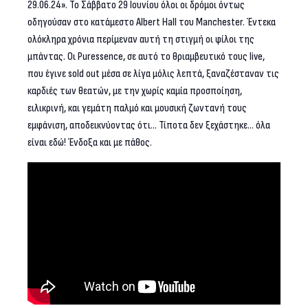
29.06.24». Το Σάββατο 29 Ιουνίου όλοι οι δρόμοι όντως
οδηγούσαν στο κατάμεστο Albert Hall του Manchester. Έντεκα
ολόκληρα χρόνια περίμεναν αυτή τη στιγμή οι φίλοι της
μπάντας. Οι Puressence, σε αυτό το θριαμβευτικό τους live,
που έγινε sold out μέσα σε λίγα μόλις λεπτά, ξαναζέσταναν τις
καρδιές των θεατών, με την χωρίς καμία προσποίηση,
ειλικρινή, και γεμάτη παλμό και μουσική ζωντανή τους
εμφάνιση, αποδεικνύοντας ότι… Τίποτα δεν ξεχάστηκε… όλα
είναι εδώ! Ένδοξα και με πάθος.