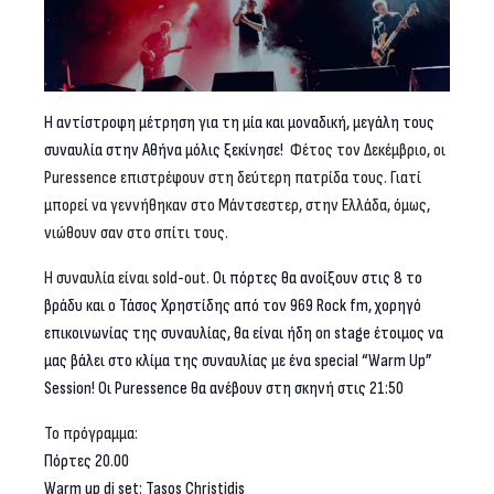
Η αντίστροφη μέτρηση για τη μία και μοναδική, μεγάλη τους
συναυλία στην Αθήνα μόλις ξεκίνησε!
Φέτος τον Δεκέμβριο, οι
Puressence
επιστρέφουν στη δεύτερη πατρίδα τους. Γιατί
μπορεί να γεννήθηκαν στο Μάντσεστερ, στην Ελλάδα, όμως,
νιώθουν σαν στο σπίτι τους.
H συναυλία είναι sold-out.
Οι πόρτες θα ανοίξουν στις 8 το
βράδυ και ο Τάσος Χρηστίδης από τον 969 Rock fm, χορηγό
επικοινωνίας της συναυλίας, θα είναι ήδη on stage έτοιμος να
μας βάλει στο κλίμα της συναυλίας με ένα special “Warm Up”
Session! Οι Puressence θα ανέβουν στη σκηνή στις 21:50
Το πρόγραμμα:
Πόρτες 20.00
Warm up dj set: Tasos Christidis