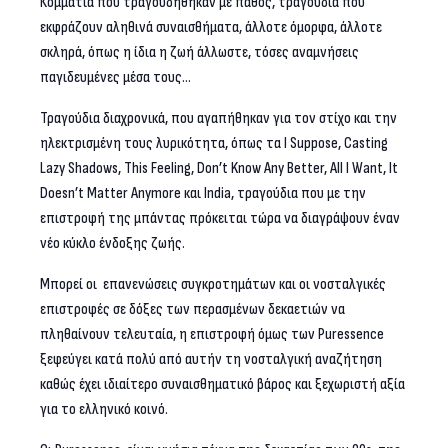
Κομμάτια που τραγουδήθηκαν με πάθος, τραγούδια που
εκφράζουν αληθινά συναισθήματα, άλλοτε όμορφα, άλλοτε
σκληρά, όπως η ίδια η ζωή άλλωστε, τόσες αναμνήσεις
παγιδευμένες μέσα τους…
Τραγούδια διαχρονικά, που αγαπήθηκαν για τον στίχο και την
ηλεκτρισμένη τους λυρικότητα, όπως τα I Suppose, Casting
Lazy Shadows, This Feeling, Don’t Know Any Better, All I Want, It
Doesn’t Matter Anymore και India, τραγούδια που με την
επιστροφή της μπάντας πρόκειται τώρα να διαγράψουν έναν
νέο κύκλο ένδοξης ζωής.
Μπορεί οι επανενώσεις συγκροτημάτων και οι νοσταλγικές
επιστροφές σε δόξες των περασμένων δεκαετιών να
πληθαίνουν τελευταία, η επιστροφή όμως των Puressence
ξεφεύγει κατά πολύ από αυτήν τη νοσταλγική αναζήτηση
καθώς έχει ιδιαίτερο συναισθηματικό βάρος και ξεχωριστή αξία
για το ελληνικό κοινό.