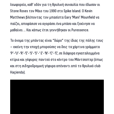
λεωφορείο, καθ’ οδόν για τη θρυλική συναυλία που έδωσαν οι
Stone Roses τον Μάιο του 1990 στο Spike Island. O Kevin
Matthews βλέποντας τον μπασίστα Gary ‘Mani’ Mounfield να
παίζει, αποφάσισε να αγοράσει ένα μπάσο και ξεκίνησε να
μαθαίνει … Και κάπως έτσι γεννήθηκαν οι Puressence.
Το όνομα της μπάντας είναι “δώρο” της ίδιας της πόλης τους
– εκείνη την εποχή μπορούσες να δεις τα χάρτινα γράμματα
‘P’-‘U’-‘R’-‘E’-‘S’-‘S’-‘ E’-‘N’-‘C’-‘E’, σε διάφορα εγκαταλειμμένα
κτίρια και γέφυρες παντού στο κέντρο του Μάντσεστερ (όπως
και στη σιδηροδρομική γέφυρα απέναντι από το θρυλικό club
Haçienda).