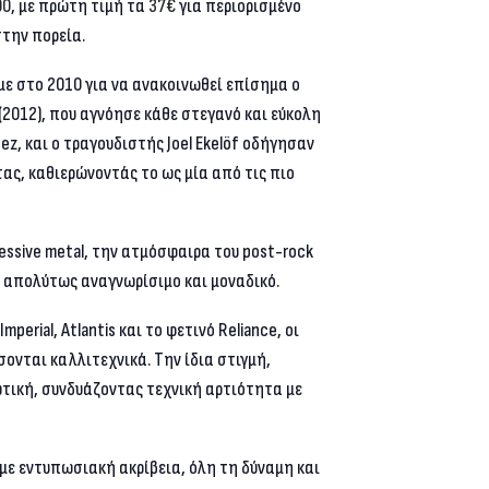
00
, με πρώτη τιμή τα
37€
για περιορισμένο
στην πορεία.
με στο 2010 για να ανακοινωθεί επίσημα ο
(2012), που αγνόησε κάθε στεγανό και εύκολη
z, και ο τραγουδιστής Joel Ekelöf οδήγησαν
ας, καθιερώνοντάς το ως μία από τις πιο
essive metal, την ατμόσφαιρα του post-rock
ο απολύτως αναγνωρίσιμο και μοναδικό.
Imperial
,
Atlantis
και το φετινό
Reliance
, οι
σσονται καλλιτεχνικά. Την ίδια στιγμή,
τική, συνδυάζοντας τεχνική αρτιότητα με
με εντυπωσιακή ακρίβεια, όλη τη δύναμη και