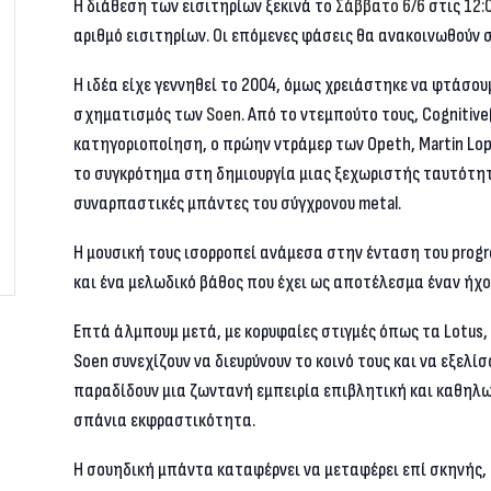
Η διάθεση των εισιτηρίων ξεκινά το
Σάββατο 6/6
στις
12:
αριθμό εισιτηρίων. Οι επόμενες φάσεις θα ανακοινωθούν 
Η ιδέα είχε γεννηθεί το 2004, όμως χρειάστηκε να φτάσου
σχηματισμός των
Soen
. Από το ντεμπούτο τους,
Cognitive
κατηγοριοποίηση, ο πρώην ντράμερ των Opeth, Martin Lope
το συγκρότημα στη δημιουργία μιας ξεχωριστής ταυτότητ
συναρπαστικές μπάντες του σύγχρονου metal.
Η μουσική τους ισορροπεί ανάμεσα στην ένταση του progr
και ένα μελωδικό βάθος που έχει ως αποτέλεσμα έναν ήχ
Επτά άλμπουμ μετά, με κορυφαίες στιγμές όπως τα
Lotus
,
Soen συνεχίζουν να διευρύνουν το κοινό τους και να εξελί
παραδίδουν μια ζωντανή εμπειρία επιβλητική και καθηλω
σπάνια εκφραστικότητα.
Η σουηδική μπάντα καταφέρνει να μεταφέρει επί σκηνής, 