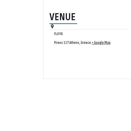
VENUE
FLOYD
Pireos 117
Athens
,
Greece
+ Google Map