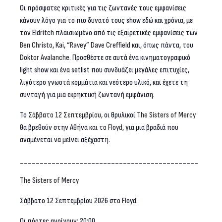
Οι πρόσφατες κριτικές για τις ζωντανές τους εμφανίσεις
κάνουν λόγο για το πιο δυνατό τους show εδώ και χρόνια, με
τον Eldritch πλαισιωμένο από τις εξαιρετικές εμφανίσεις των
Ben
Christo
,
Kai
,
“
Ravey
” Dave
Creffield
και, όπως πάντα, του
Doktor
Avalanche
. Προσθέστε σε αυτά ένα κινηματογραφικό
light show και ένα setlist που συνδυάζει μεγάλες επιτυχίες,
λιγότερο γνωστά κομμάτια και νεότερο υλικό, και έχετε τη
συνταγή για μια εκρηκτική ζωντανή εμφάνιση.
Το
Σάββατο 12 Σεπτεμβρίου
, οι θρυλικοί
The
Sisters
of
Mercy
θα βρεθούν στην Αθήνα και το
Floyd
, για μια βραδιά που
αναμένεται να μείνει αξέχαστη.
_____________________________________________
The Sisters of Mercy
Σάββατο 12 Σεπτεμβρίου 2026 στο Floyd.
Οι πόρτες ανοίγουν: 20:00.