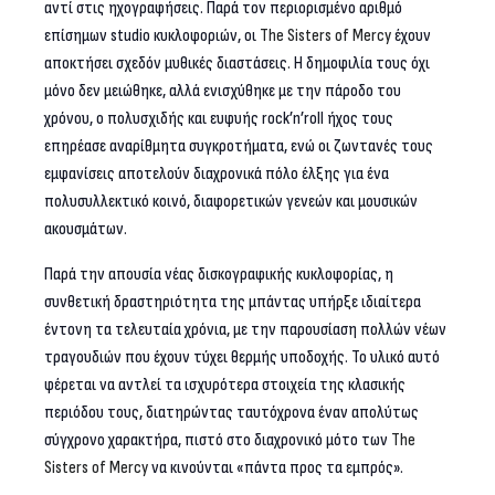
αντί στις ηχογραφήσεις. Παρά τον περιορισμένο αριθμό
επίσημων studio κυκλοφοριών, οι
The
Sisters
of
Mercy
έχουν
αποκτήσει σχεδόν μυθικές διαστάσεις. Η δημοφιλία τους όχι
μόνο δεν μειώθηκε, αλλά ενισχύθηκε με την πάροδο του
χρόνου, ο πολυσχιδής και ευφυής rock’n’roll ήχος τους
επηρέασε αναρίθμητα συγκροτήματα, ενώ οι ζωντανές τους
εμφανίσεις αποτελούν διαχρονικά πόλο έλξης για ένα
πολυσυλλεκτικό κοινό, διαφορετικών γενεών και μουσικών
ακουσμάτων.
Παρά την απουσία νέας δισκογραφικής κυκλοφορίας, η
συνθετική δραστηριότητα της μπάντας υπήρξε ιδιαίτερα
έντονη τα τελευταία χρόνια, με την παρουσίαση πολλών νέων
τραγουδιών που έχουν τύχει θερμής υποδοχής. Το υλικό αυτό
φέρεται να αντλεί τα ισχυρότερα στοιχεία της κλασικής
περιόδου τους, διατηρώντας ταυτόχρονα έναν απολύτως
σύγχρονο χαρακτήρα, πιστό στο διαχρονικό μότο των
The
Sisters
of
Mercy
να κινούνται «πάντα προς τα εμπρός».