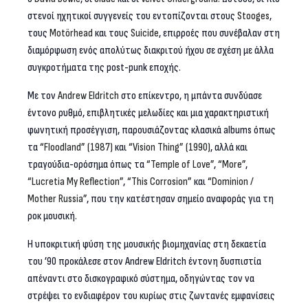
στενοί ηχητικοί συγγενείς του εντοπίζονται στους
Stooges
,
τους
Mot
örhead
και τους
Suicide
, επιρροές που συνέβαλαν στη
διαμόρφωση ενός απολύτως διακριτού ήχου σε σχέση με άλλα
συγκροτήματα της post-punk εποχής.
Με τον
Andrew
Eldritch
στο επίκεντρο, η μπάντα συνδύασε
έντονο ρυθμό, επιβλητικές μελωδίες και μια χαρακτηριστική
φωνητική προσέγγιση, παρουσιάζοντας κλασικά albums όπως
τα
“
Floodland
” (1987)
και
“
Vision
Thing
” (1990)
, αλλά και
τραγούδια-ορόσημα όπως τα
“
Temple
of
Love
”
,
“
More
”
,
“
Lucretia
My
Reflection
”
,
“
This
Corrosion
”
και
“
Dominion
/
Mother
Russia
”
, που την κατέστησαν σημείο αναφοράς για τη
ροκ μουσική.
Η υποκριτική φύση της μουσικής βιομηχανίας στη δεκαετία
του ’90 προκάλεσε στον Andrew Eldritch έντονη δυσπιστία
απέναντι στο δισκογραφικό σύστημα, οδηγώντας τον να
στρέψει το ενδιαφέρον του κυρίως στις ζωντανές εμφανίσεις