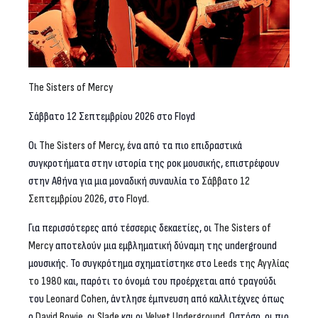
The Sisters of Mercy
Σάββατο 12 Σεπτεμβρίου 2026 στο Floyd
Οι
The
Sisters
of
Mercy
, ένα από τα πιο επιδραστικά
συγκροτήματα στην ιστορία της ροκ μουσικής, επιστρέφουν
στην Αθήνα για μια μοναδική συναυλία το
Σάββατο 12
Σεπτεμβρίου 2026
, στο
Floyd
.
Για περισσότερες από τέσσερις δεκαετίες, οι
The
Sisters
of
Mercy
αποτελούν μια εμβληματική δύναμη της underground
μουσικής. Το συγκρότημα σχηματίστηκε στο
Leeds
της Αγγλίας
το 1980
και, παρότι το όνομά του προέρχεται από τραγούδι
του
Leonard
Cohen
, άντλησε έμπνευση από καλλιτέχνες όπως
ο
David
Bowie
, οι
Slade
και οι
Velvet
Underground
. Ωστόσο, οι πιο