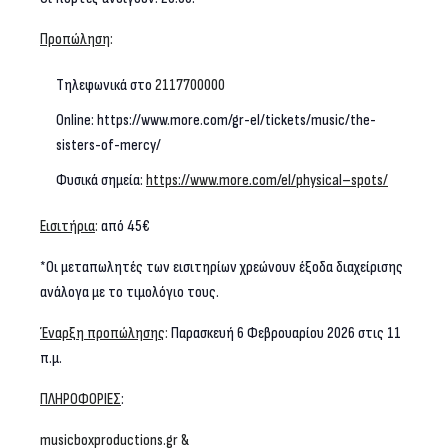
Προπώληση
:
Τηλεφωνικά στο
2117700000
Online: https://www.more.com/gr-el/tickets/music/the-
sisters-of-mercy/
Φυσικά σημεία:
https
://
www
.
more
.
com
/
el
/
physical
–
spots
/
Εισιτήρια
:
από 45€
*Οι μεταπωλητές των εισιτηρίων χρεώνουν έξοδα διαχείρισης
ανάλογα με το τιμολόγιο τους.
Έναρξη προπώλησης
:
Παρασκευή 6 Φεβρουαρίου 2026 στις 11
π.μ.
ΠΛΗΡΟΦΟΡΙΕΣ
:
musicboxproductions.gr &