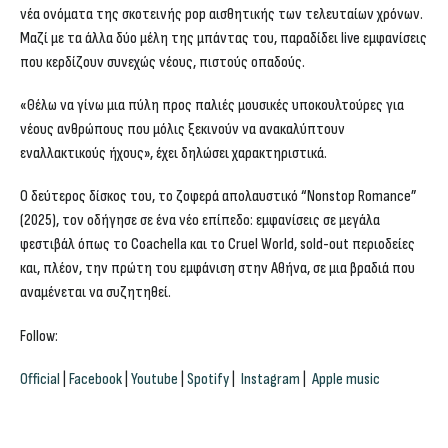
νέα ονόματα της σκοτεινής pop αισθητικής των τελευταίων χρόνων.
Μαζί με τα άλλα δύο μέλη της μπάντας του, παραδίδει live εμφανίσεις
που κερδίζουν συνεχώς νέους, πιστούς οπαδούς.
«Θέλω να γίνω μια πύλη προς παλιές μουσικές υποκουλτούρες για
νέους ανθρώπους που μόλις ξεκινούν να ανακαλύπτουν
εναλλακτικούς ήχους»,
έχει δηλώσει χαρακτηριστικά.
Ο δεύτερος δίσκος του, το ζοφερά απολαυστικό “Nonstop Romance”
(2025), τον οδήγησε σε ένα νέο επίπεδο: εμφανίσεις σε μεγάλα
φεστιβάλ όπως το Coachella και το Cruel World, sold-out περιοδείες
και, πλέον, την πρώτη του εμφάνιση στην Αθήνα, σε μια βραδιά που
αναμένεται να συζητηθεί.
Follow:
Official
|
Facebook
|
Youtube
|
Spotify
|
Instagram
|
Apple music