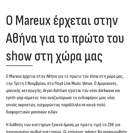
O Mareux έρχεται στην
Αθήνα για το πρώτο του
show στη χώρα μας
O
Mareux
έρχεται στην Αθήνα για
το πρώτο του show στη χώρα μας
,
την
Τρίτη 3 Νοεμβρίου
, στο
Floyd Live Music Venue
. Ο Αμερικανός,
ιρανικής καταγωγής, Aryan Ashtiani ηγείται του νέου darkwave και
synth-pop κύματος που αναζωπύρωσε το ενδιαφέρον μιας νέας
γενιάς ακροατών, εισχωρώντας παράλληλα σε κοινά πολύ
διαφορετικών μουσικών ειδών.
Η διάθεση των εισιτηρίων
ξεκινά άμεσα
, με πρώτη τιμή τα
29€
για
περιορισμένο αριθμό
εισιτηρίων. Οι επόμενες φάσεις θα ανακοινωθούν