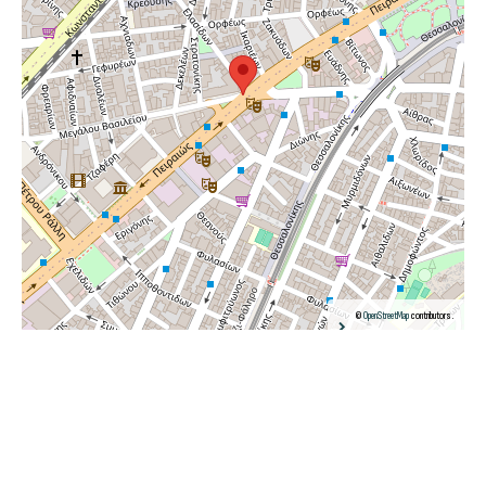
©
OpenStreetMap
contributors.