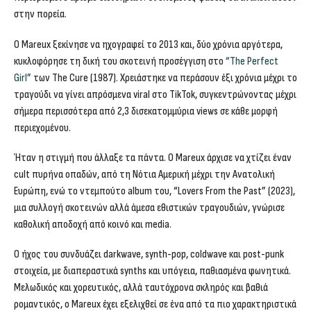
στην πορεία.
Ο Mareux ξεκίνησε να ηχογραφεί το 2013 και, δύο χρόνια αργότερα,
κυκλοφόρησε τη δική του σκοτεινή προσέγγιση στο
“The Perfect
Girl”
των The Cure (1987). Χρειάστηκε να περάσουν έξι χρόνια μέχρι το
τραγούδι να γίνει απρόσμενα viral στο TikTok, συγκεντρώνοντας μέχρι
σήμερα περισσότερα από 2,3 δισεκατομμύρια views σε κάθε μορφή
περιεχομένου.
Ήταν η στιγμή που άλλαξε τα πάντα. Ο Mareux άρχισε να χτίζει έναν
cult πυρήνα οπαδών, από τη Νότια Αμερική μέχρι την Ανατολική
Ευρώπη, ενώ το ντεμπούτο album του, “Lovers From the Past” (2023),
μια συλλογή σκοτεινών αλλά άμεσα εθιστικών τραγουδιών, γνώρισε
καθολική αποδοχή από κοινό και media.
Ο ήχος του συνδυάζει darkwave, synth-pop, coldwave και post-punk
στοιχεία, με διαπεραστικά synths και υπόγεια, παθιασμένα φωνητικά.
Μελωδικός και χορευτικός, αλλά ταυτόχρονα σκληρός και βαθιά
ρομαντικός, ο Mareux έχει εξελιχθεί σε ένα από τα πιο χαρακτηριστικά