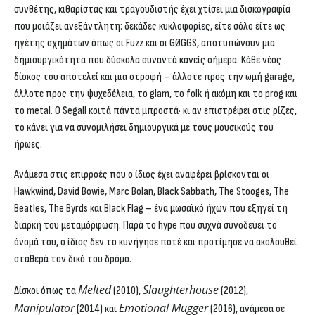
συνθέτης, κιθαρίστας και τραγουδιστής έχει χτίσει μια δισκογραφία
που μοιάζει ανεξάντλητη: δεκάδες κυκλοφορίες, είτε σόλο είτε ως
ηγέτης σχημάτων όπως οι Fuzz και οι GØGGS, αποτυπώνουν μια
δημιουργικότητα που δύσκολα συναντά κανείς σήμερα. Κάθε νέος
δίσκος του αποτελεί και μια στροφή – άλλοτε προς την ωμή garage,
άλλοτε προς την ψυχεδέλεια, το glam, το folk ή ακόμη και το prog και
το metal. Ο Segall κοιτά πάντα μπροστά· κι αν επιστρέφει στις ρίζες,
το κάνει για να συνομιλήσει δημιουργικά με τους μουσικούς του
ήρωες.
Ανάμεσα στις επιρροές που ο ίδιος έχει αναφέρει βρίσκονται οι
Hawkwind, David Bowie, Marc Bolan, Black Sabbath, The Stooges, The
Beatles, The Byrds και Black Flag – ένα μωσαϊκό ήχων που εξηγεί τη
διαρκή του μεταμόρφωση. Παρά το hype που συχνά συνοδεύει το
όνομά του, ο ίδιος δεν το κυνήγησε ποτέ και προτίμησε να ακολουθεί
σταθερά τον δικό του δρόμο.
Melted
Slaughterhouse
Δίσκοι όπως τα
(2010),
(2012),
Manipulator
Emotional Mugger
(2014) και
(2016), ανάμεσα σε