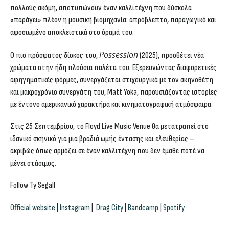
πολλούς ακόμη, αποτυπώνουν έναν καλλιτέχνη που δύσκολα
«παράγει» πλέον η μουσική βιομηχανία: απρόβλεπτο, παραγωγικό και
αφοσιωμένο αποκλειστικά στο όραμά του.
Possession
Ο πιο πρόσφατος δίσκος του,
(2025), προσθέτει νέα
χρώματα στην ήδη πλούσια παλέτα του. Εξερευνώντας διαφορετικές
αφηγηματικές φόρμες, συνεργάζεται στιχουργικά με τον σκηνοθέτη
και μακροχρόνιο συνεργάτη του, Matt Yoka, παρουσιάζοντας ιστορίες
με έντονο αμερικανικό χαρακτήρα και κινηματογραφική ατμόσφαιρα.
Στις 25 Σεπτεμβρίου, το Floyd Live Music Venue θα μετατραπεί στο
ιδανικό σκηνικό για μια βραδιά ωμής έντασης και ελευθερίας –
ακριβώς όπως αρμόζει σε έναν καλλιτέχνη που δεν έμαθε ποτέ να
μένει στάσιμος.
Follow Ty Segall
Official website
|
Instagram
|
Drag City
|
Bandcamp
|
Spotify