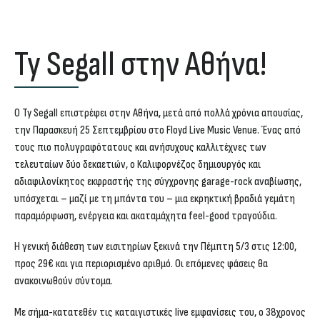
Ty Segall στην Αθήνα!
Ο
Ty Segall
επιστρέφει στην Αθήνα, μετά από πολλά χρόνια απουσίας,
την
Παρασκευή 25 Σεπτεμβρίου
στο
Floyd Live Music Venue
. Ένας από
τους πιο πολυγραφότατους και ανήσυχους καλλιτέχνες των
τελευταίων δύο δεκαετιών, ο Καλιφορνέζος δημιουργός και
αδιαφιλονίκητος εκφραστής της σύγχρονης garage-rock αναβίωσης,
υπόσχεται – μαζί με τη μπάντα του – μια εκρηκτική βραδιά γεμάτη
παραμόρφωση, ενέργεια και ακαταμάχητα feel-good τραγούδια.
Η γενική διάθεση των εισιτηρίων ξεκινά την
Πέμπτη 5/3
στις
12:00
,
προς
29€
και για περιορισμένο αριθμό. Οι επόμενες φάσεις θα
ανακοινωθούν σύντομα.
Με σήμα-κατατεθέν τις καταιγιστικές live εμφανίσεις του, ο 38χρονος