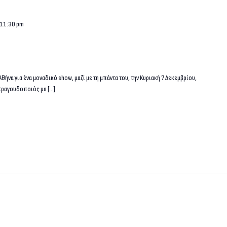
11:30 pm
θήνα για ένα μοναδικό show, μαζί με τη μπάντα του, την Κυριακή 7 Δεκεμβρίου,
/ τραγουδοποιός με […]