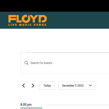
Events
Events
Enter
Keyword.
Search
for
Search
for
and
Events
December
Today
December 7, 2025
by
Views
Select
Keyword.
date.
7,
Navigation
8:00 pm