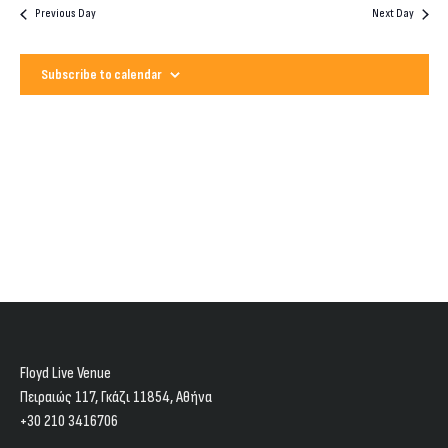
Searc
7,
Previous Day
Next Day
and
2026
Subscribe to calendar
Views
Navig
Floyd Live Venue
Πειραιώς 117, Γκάζι 11854, Aθήνα
+30 210 3416706