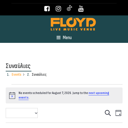
Menu
Συναύλιες
Events
Συναύλιες
Events
No events scheduled for August 7, 2026. Jump to the
next upcoming
Notice
events
.
for
Even
Event
2026-08-07
Search
Day
August
View
Select
Navig
date.