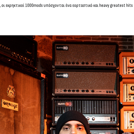
 οι εκρηκτικοί 1000mods υπόσχονται ένα εορταστικό και heavy greatest hits